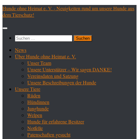
Zum
Hunde ohne Heimat e. V. - Neuigkeiten rund um unsere Hunde aus
Inhalt
dem Tierschutz!
springen
Suchen
nach:
News
Über Hunde ohne Heimat e. V.
Unser Team
Unsere Unterstützer – Wir sagen DANKE!
Vereinsdaten und Satzung
Unsere Beschreibungen der Hunde
Unsere Tiere
Rüden
Hündinnen
Junghunde
Welpen
Hunde für erfahrene Besitzer
Notfelle
Patenschaften gesucht