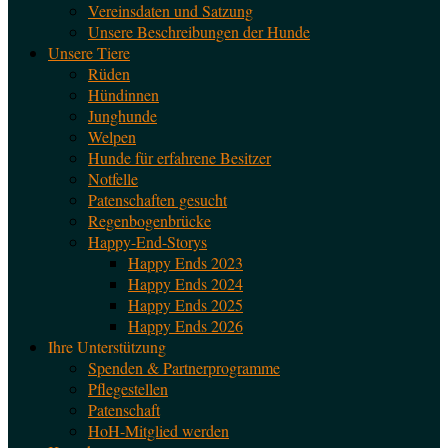
Vereinsdaten und Satzung
Unsere Beschreibungen der Hunde
Unsere Tiere
Rüden
Hündinnen
Junghunde
Welpen
Hunde für erfahrene Besitzer
Notfelle
Patenschaften gesucht
Regenbogenbrücke
Happy-End-Storys
Happy Ends 2023
Happy Ends 2024
Happy Ends 2025
Happy Ends 2026
Ihre Unterstützung
Spenden & Partnerprogramme
Pflegestellen
Patenschaft
HoH-Mitglied werden