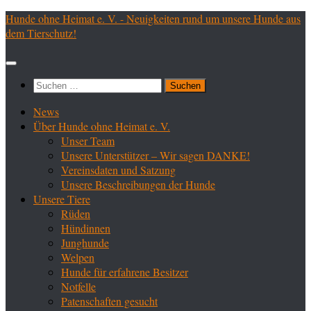
Zum
Hunde ohne Heimat e. V. - Neuigkeiten rund um unsere Hunde aus
Inhalt
dem Tierschutz!
springen
Suchen
nach:
News
Über Hunde ohne Heimat e. V.
Unser Team
Unsere Unterstützer – Wir sagen DANKE!
Vereinsdaten und Satzung
Unsere Beschreibungen der Hunde
Unsere Tiere
Rüden
Hündinnen
Junghunde
Welpen
Hunde für erfahrene Besitzer
Notfelle
Patenschaften gesucht