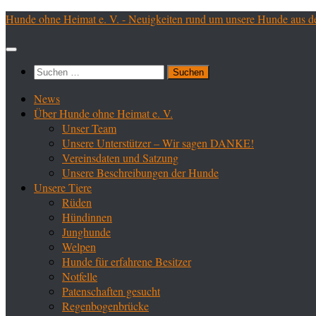
Zum
Hunde ohne Heimat e. V. - Neuigkeiten rund um unsere Hunde aus d
Inhalt
springen
Suchen
nach:
News
Über Hunde ohne Heimat e. V.
Unser Team
Unsere Unterstützer – Wir sagen DANKE!
Vereinsdaten und Satzung
Unsere Beschreibungen der Hunde
Unsere Tiere
Rüden
Hündinnen
Junghunde
Welpen
Hunde für erfahrene Besitzer
Notfelle
Patenschaften gesucht
Regenbogenbrücke