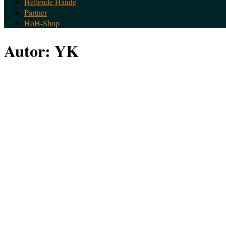
Helfende Hände
Partner
HoH-Shop
Autor:
YK