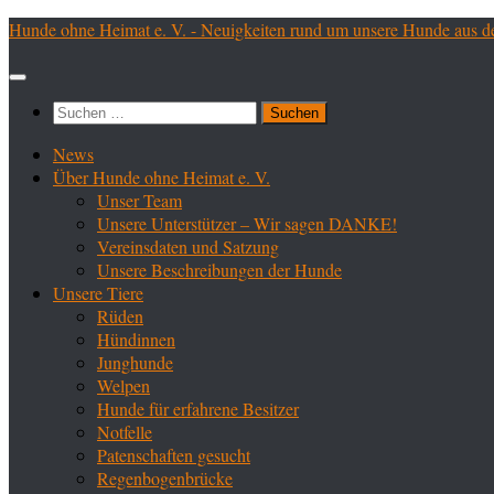
Zum
Hunde ohne Heimat e. V. - Neuigkeiten rund um unsere Hunde aus d
Inhalt
springen
Suchen
nach:
News
Über Hunde ohne Heimat e. V.
Unser Team
Unsere Unterstützer – Wir sagen DANKE!
Vereinsdaten und Satzung
Unsere Beschreibungen der Hunde
Unsere Tiere
Rüden
Hündinnen
Junghunde
Welpen
Hunde für erfahrene Besitzer
Notfelle
Patenschaften gesucht
Regenbogenbrücke