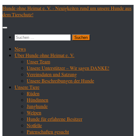
Zum
Hunde ohne Heimat e. V. - Neuigkeiten rund um unsere Hunde aus
Inhalt
dem Tierschutz!
springen
Suchen
nach:
News
Über Hunde ohne Heimat e. V.
Unser Team
Unsere Unterstützer – Wir sagen DANKE!
Vereinsdaten und Satzung
Unsere Beschreibungen der Hunde
Unsere Tiere
Rüden
Hündinnen
Junghunde
Welpen
Hunde für erfahrene Besitzer
Notfelle
Patenschaften gesucht