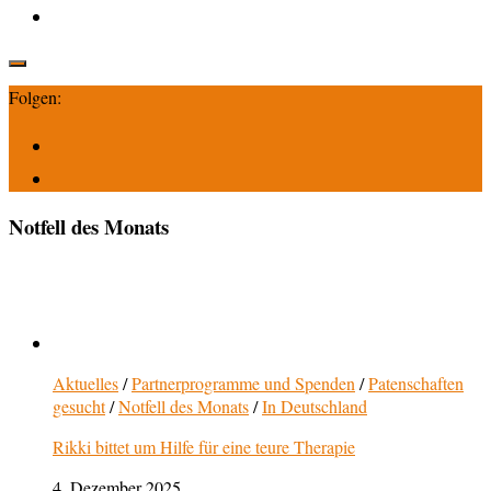
Folgen:
Notfell des Monats
Aktuelles
/
Partnerprogramme und Spenden
/
Patenschaften
gesucht
/
Notfell des Monats
/
In Deutschland
Rikki bittet um Hilfe für eine teure Therapie
4. Dezember 2025