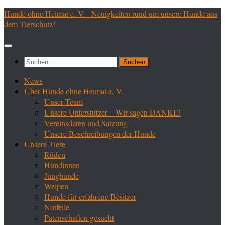
Zum
Hunde ohne Heimat e. V. - Neuigkeiten rund um unsere Hunde aus
Inhalt
dem Tierschutz!
springen
Suchen
nach:
News
Über Hunde ohne Heimat e. V.
Unser Team
Unsere Unterstützer – Wir sagen DANKE!
Vereinsdaten und Satzung
Unsere Beschreibungen der Hunde
Unsere Tiere
Rüden
Hündinnen
Junghunde
Welpen
Hunde für erfahrene Besitzer
Notfelle
Patenschaften gesucht