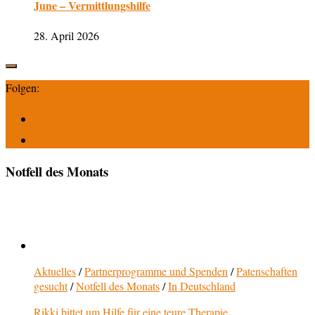
June – Vermittlungshilfe
28. April 2026
Folgen:
Notfell des Monats
Aktuelles
/
Partnerprogramme und Spenden
/
Patenschaften
gesucht
/
Notfell des Monats
/
In Deutschland
Rikki bittet um Hilfe für eine teure Therapie