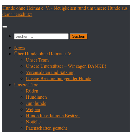
Zum
Hunde ohne Heimat e. V. - Neuigkeiten rund um unsere Hunde aus
Inhalt
dem Tierschutz!
springen
Suchen
nach:
News
Über Hunde ohne Heimat e. V.
Unser Team
Unsere Unterstützer – Wir sagen DANKE!
Vereinsdaten und Satzung
Unsere Beschreibungen der Hunde
Unsere Tiere
Rüden
Hündinnen
Junghunde
Welpen
Hunde für erfahrene Besitzer
Notfelle
Patenschaften gesucht